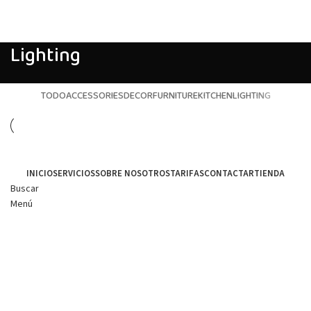
Lighting
TODO
ACCESSORIES
DECOR
FURNITURE
KITCHEN
LIGHTING
INICIO
SERVICIOS
SOBRE NOSOTROS
TARIFAS
CONTACTAR
TIENDA
Buscar
Menú